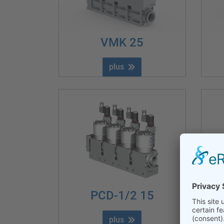
VMK 25
plus
PCD-1/2 15
plus