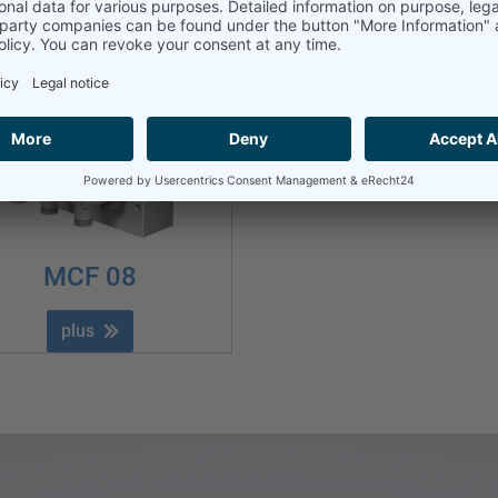
MCF 08
plus