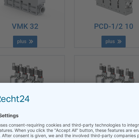
VMK 32
PCD-1/2 10
plus
plus
PCS-1/2 10
PCS-1/2 15
plus
plus