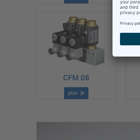
CFM 08
plus