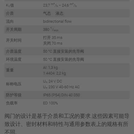
m³
m³
K
值
23,7
/
– 24,6
/
V
h
h
介质
气态 液态
流向
bidirectional flow
1
开关周期
380
/
min
打开 35 ms
开关时间
关闭 70 ms
介质温度
50 °C 直接安装的先导阀
环境温度
50 °C 直接安装的先导阀
Al: 1,3 kg
重量
1.4404: 2,2 kg
U
24 V DC
n
标称电压
U
230 V 40-60 Hz AC
n
防护等级
IP65 (P54) DIN 40 050
负载率
ED 100%
阀门的设计是基于介质和工况的要求.这些因素可能导
致设计、密封材料和特性与通用参数表上的规格有所
不同.