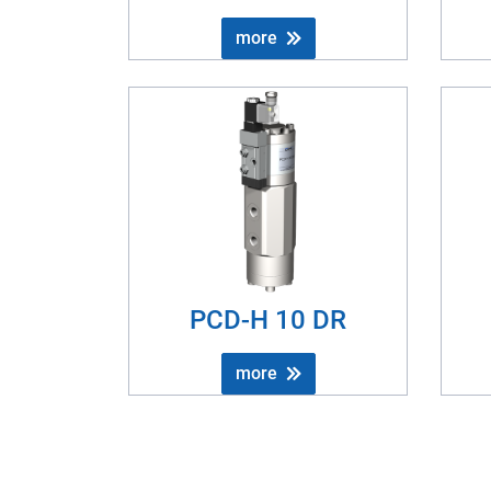
more
PCD-H 10 DR
more