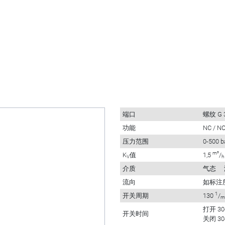
端口
螺纹 G 
功能
NC / N
压力范围
0-500 b
m³
K
值
1,5
/
V
h
介质
气态
流向
如标注
1
开关周期
130
/
m
打开 30
开关时间
关闭 30