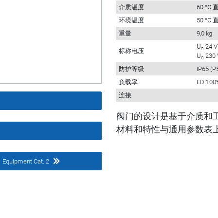
介质温度
60 °
环境温度
50 °
重量
9,0 kg
U
24 V
n
标称电压
U
230 
n
防护等级
IP65 (P
负载率
ED 100
连接
阀门的设计是基于介质和
材料和特性与通用参数表上
l
Equipment Cat. 2