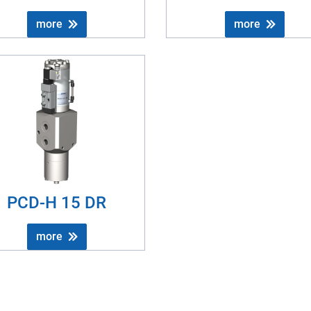
more
more
PCD-H 15 DR
more