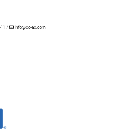
-11
/
info@co-ax.com