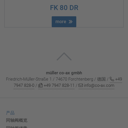
FK 80 DR
more
müller co-ax gmbh
Friedrich-Müller-Straße 1 / 74670 Forchtenberg / 德国 /
+49
7947 828-0
/
+49 7947 828-11
/
info@co-ax.com
产品
同轴阀概览