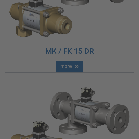
MK / FK 15 DR
more