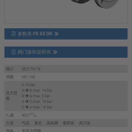
参数表 FK 65 DR
阀门操作说明书
端口
法兰 PN 16
功能
NC / NO
0-16 bar
A
B max. 16 bar
压力范
B
A max. 5 bar
围
A
C max. 16 bar
C
A max. 16 bar
m³
K
值
40,0
/
V
h
介质
气态 液态 高粘稠 凝胶状 高污染
流向
见压力范围