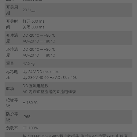
开关周
1
20
/
min
期
开关时
打开 600 ms
间
关闭 800 ms
介质温
DC -20 °C — +80 °C
度
AC -20 °C — +80 °C
环境温
DC -20 °C — +80 °C
度
AC -20 °C — +80 °C
重量
47,6 kg
标称电
U
24 V DC
+5% / -10%
n
压
U
230 V 40-60 Hz AC
+5% / -10%
n
DC 直流电磁铁
驱动
AC 内置式整流器的直流电磁铁
绝缘等
H 180 °C
级
防护等
IP65
级
负载率
ED 100%
按DIN EN175301-803标准的插头, 形式A 4个位置X90°, 电线直