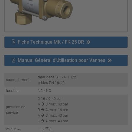
Fiche Technique MK / FK 25 DR
Manuel Général d'Utilisation pour Vannes
taraudage G 1 - G 1 1/2
raccordement
brides PN 16/40
fonction
NC / NO
0-16 / 0-40 bar
A
B max. 40 bar
pression de
B
A max. 16 bar
service
A
C max. 40 bar
C
A max. 40 bar
m³
valeur K
11,2
/
V
h