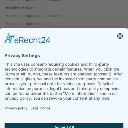
modules et nourrices
vannes de régulation en pression
vannes de régulation en débit
vannes spéciales
Entreprise
Profil de l'entreprise
Téléchargements
Foires
Contact