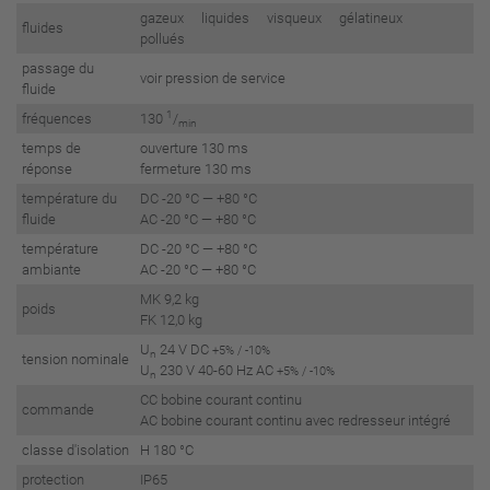
gazeux liquides visqueux gélatineux
fluides
pollués
passage du
voir pression de service
fluide
1
fréquences
130
/
min
temps de
ouverture 130 ms
réponse
fermeture 130 ms
température du
DC -20 °C — +80 °C
fluide
AC -20 °C — +80 °C
température
DC -20 °C — +80 °C
ambiante
AC -20 °C — +80 °C
MK 9,2 kg
poids
FK 12,0 kg
U
24 V DC
+5% / -10%
n
tension nominale
U
230 V 40-60 Hz AC
+5% / -10%
n
CC bobine courant continu
commande
AC bobine courant continu avec redresseur intégré
classe d'isolation
H 180 °C
protection
IP65