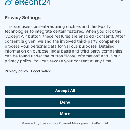
FK 25 DR TÜV
plus