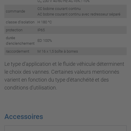
U
230 V 40-60 Hz AC
+5% / -10%
n
CC bobine courant continu
commande
AC bobine courant continu avec redresseur séparé
classe d'isolation
H 180 °C
protection
IP65
durée
ED 100%
d'enclenchement
raccordement
M 16 x 1,5 boîte à bornes
Le type d'application et le fluide véhicule déterminent
le choix des vannes. Certaines valeurs mentionnés
varient en fonction du type d'étanchéité et des
conditions d'utilisation.
Accessoires