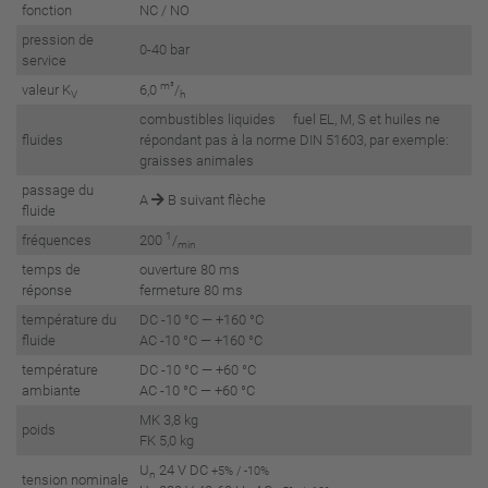
fonction
NC / NO
pression de
0-40 bar
service
m³
valeur K
6,0
/
V
h
combustibles liquides fuel EL, M, S et huiles ne
fluides
répondant pas à la norme DIN 51603, par exemple:
graisses animales
passage du
A
B suivant flèche
fluide
1
fréquences
200
/
min
temps de
ouverture 80 ms
réponse
fermeture 80 ms
température du
DC -10 °C — +160 °C
fluide
AC -10 °C — +160 °C
température
DC -10 °C — +60 °C
ambiante
AC -10 °C — +60 °C
MK 3,8 kg
poids
FK 5,0 kg
U
24 V DC
+5% / -10%
n
tension nominale