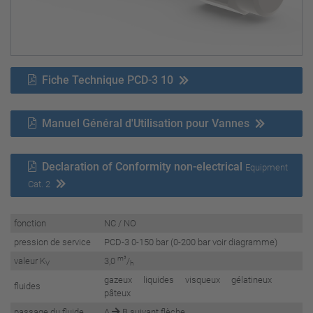
Fiche Technique PCD-3 10
Manuel Général d'Utilisation pour Vannes
Declaration of Conformity non-electrical
Equipment
Cat. 2
fonction
NC / NO
pression de service
PCD-3 0-150 bar (0-200 bar voir diagramme)
m³
valeur K
3,0
/
V
h
gazeux liquides visqueux gélatineux
fluides
pâteux
passage du fluide
A
B suivant flèche