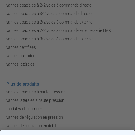
vannes coaxiales à 2/2 voies à commande directe
vannes coaxiales à 3/2 voies à commande directe
vannes coaxiales à 2/2 voies à commande externe
vannes coaxiales à 2/2 voies à commande externe série FMX
vannes coaxiales à 3/2 voies à commande externe
vannes certifiées
vannes cartridge
vannes latérales
Plus de produits
vannes coaxiales à haute pression
vannes latérales à haute pression
modules et nourrices
vannes de régulation en pression
vannes de régulation en débit
vannes spéciales