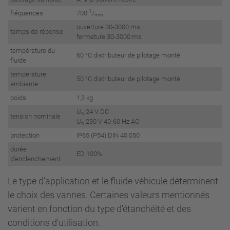
1
fréquences
700
/
min
ouverture 30-3000 ms
temps de réponse
fermeture 30-3000 ms
température du
60 °C distributeur de pilotage monté
fluide
température
50 °C distributeur de pilotage monté
ambiante
poids
1,3 kg
U
24 V DC
n
tension nominale
U
230 V 40-60 Hz AC
n
protection
IP65 (P54) DIN 40 050
durée
ED 100%
d'enclenchement
Le type d'application et le fluide véhicule déterminent
le choix des vannes. Certaines valeurs mentionnés
varient en fonction du type d'étanchéité et des
conditions d'utilisation.