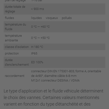
plan de réglage
1-16 bar
durée totale de
< 900 ms
réglage
fluides
liquides visqueux pollués
température du
0 °C — +60 °C
fluide
température
0 °C — +50 °C
ambiante
classe d'isolation
H 180 °C
protection
IP65
durée
ED 100%
d'enclenchement
connecteur DIN EN 175301-803, forme A, orientable
raccordement
de 4x90°, diamétre câble 6-8 mm
M12x1 connecteur DESINA / VDMA
Le type d'application et le fluide véhicule déterminent
le choix des vannes. Certaines valeurs mentionnés
varient en fonction du type d'étanchéité et des