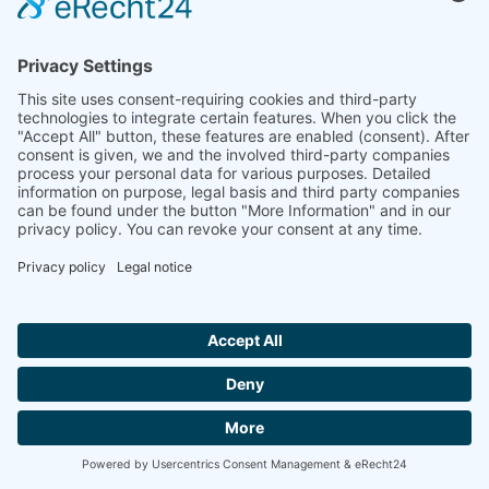
SPP-1 / SPP-2 15 DR
plus
müller co-ax gmbh
Friedrich-Müller-Straße 1 / 74670 Forchtenberg / Allemagne /
+49 7947 828-0
/
+49 7947 828-11
/
info@co-ax.com
Produits
Vue d’ensemble des vannes coaxiales