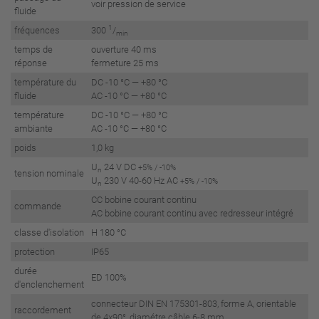
voir pression de service
fluide
1
fréquences
300
/
min
temps de
ouverture 40 ms
réponse
fermeture 25 ms
température du
DC -10 °C — +80 °C
fluide
AC -10 °C — +80 °C
température
DC -10 °C — +80 °C
ambiante
AC -10 °C — +80 °C
poids
1,0 kg
U
24 V DC
+5% / -10%
n
tension nominale
U
230 V 40-60 Hz AC
+5% / -10%
n
CC bobine courant continu
commande
AC bobine courant continu avec redresseur intégré
classe d'isolation
H 180 °C
protection
IP65
durée
ED 100%
d'enclenchement
connecteur DIN EN 175301-803, forme A, orientable
raccordement
de 4x90°, diamétre câble 6-8 mm