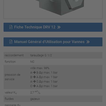
Fiche Technique DRV 12
Manuel Général d'Utilisation pour Vannes
raccordement
taraudage G 1/2
fonction
NC
vide max. 98%
A
B Δp max. 1 bar
pression de
B
A Δp max. 1 bar
service
A
C Δp max. 1 bar
C
A Δp max. 1 bar
m³
valeur K
2,7
/
V
h
fluides
gazeux
passage du