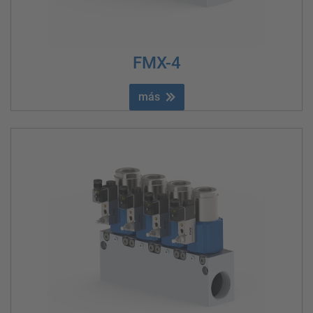
FMX-4
más