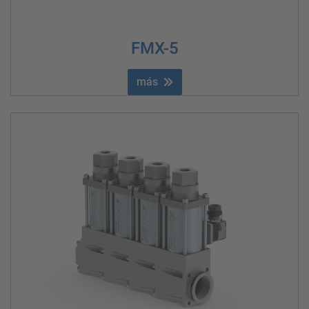
FMX-5
más