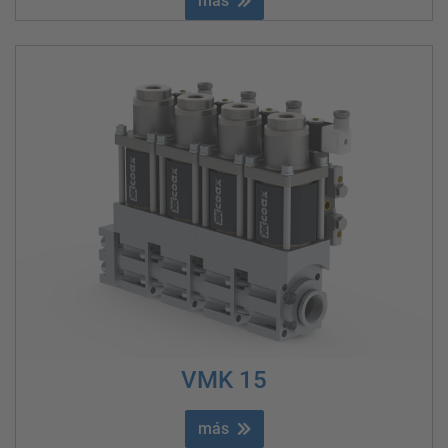
más
VMK 15
más