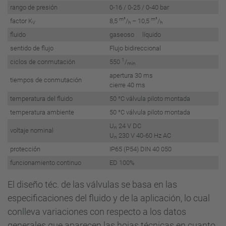
rango de presión
0-16 / 0-25 / 0-40 bar
m³
m³
factor K
8,5
/
– 10,5
/
V
h
h
fluido
gaseoso líquido
sentido de flujo
Flujo bidireccional
1
ciclos de conmutación
550
/
min
apertura 30 ms
tiempos de conmutación
cierre 40 ms
temperatura del fluido
50 °C válvula piloto montada
temperatura ambiente
50 °C válvula piloto montada
U
24 V DC
n
voltaje nominal
U
230 V 40-60 Hz AC
n
protección
IP65 (P54) DIN 40 050
funcionamiento continuo
ED 100%
El diseño téc. de las válvulas se basa en las
especificaciones del fluido y de la aplicación, lo cual
conlleva variaciones con respecto a los datos
generales que aparecen las hojas técnicas en cuanto