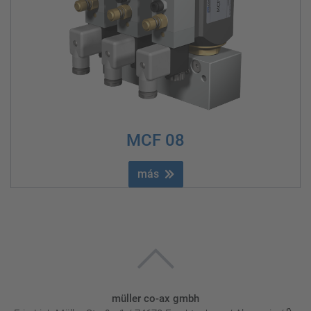
MCF 08
más
müller co-ax gmbh