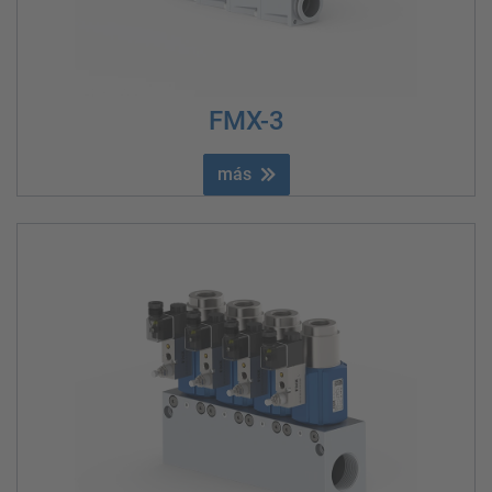
FMX-3
más