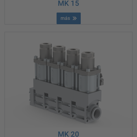
MK 15
más
MK 20