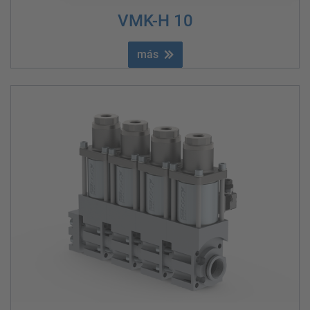
VMK-H 10
más