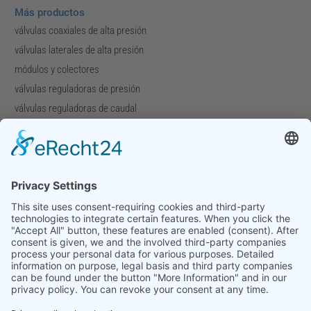
Más productos
válvulas coaxiales de alta presión
válvulas laterales de alta presión
módulos y colectores
válvulas reguladoras de presión
válvulas reguladoras de caudal
válvulas especiales
Compañía
Perfil de la compañía
Descargas
Ferias
Contacto