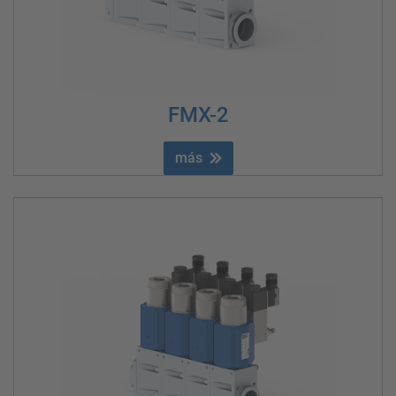
FMX-2
más