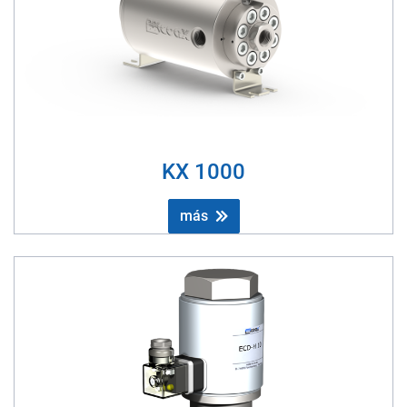
KX 1000
más