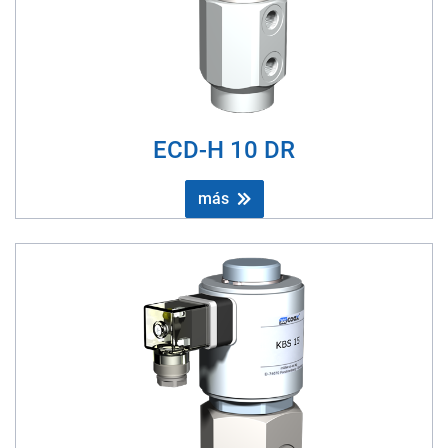
ECD-H 10 DR
más