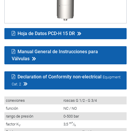
Hoja de Datos PCD-H 15 DR
Manual General de Instrucciones para
Válvulas
Declaration of Conformity non-electrical
Equipment
Cat. 2
conexiones
roscas G 1/2 - G 3/4
función
NC / NO
rango de presión
0-500 bar
m³
factor K
3,5
/
V
h