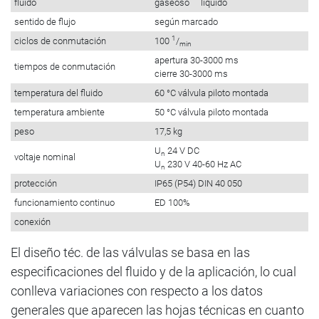
fluido
gaseoso líquido
sentido de flujo
según marcado
1
ciclos de conmutación
100
/
min
apertura 30-3000 ms
tiempos de conmutación
cierre 30-3000 ms
temperatura del fluido
60 °C válvula piloto montada
temperatura ambiente
50 °C válvula piloto montada
peso
17,5 kg
U
24 V DC
n
voltaje nominal
U
230 V 40-60 Hz AC
n
protección
IP65 (P54) DIN 40 050
funcionamiento continuo
ED 100%
conexión
El diseño téc. de las válvulas se basa en las
especificaciones del fluido y de la aplicación, lo cual
conlleva variaciones con respecto a los datos
generales que aparecen las hojas técnicas en cuanto