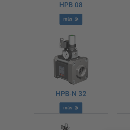
HPB 08
más
HPB-N 32
más