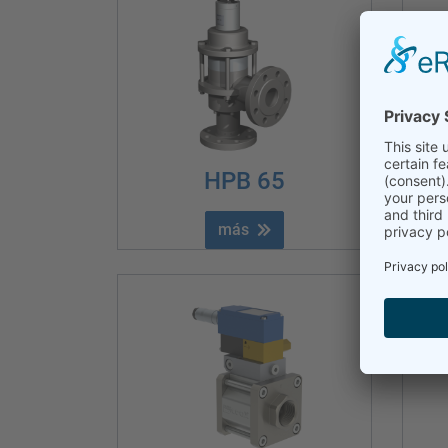
HPB 65
más