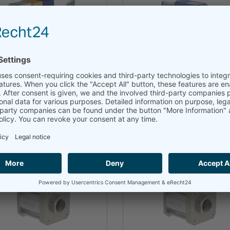
SPB-N 15
SPB 08
más
más