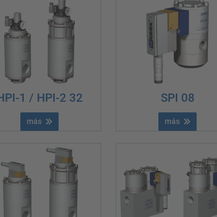
HPI-1 / HPI-2 32
SPI 08
más
más