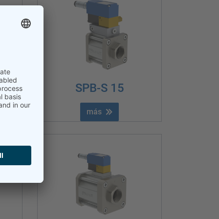
SPB-S 15
más