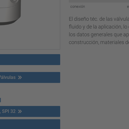
conexión
e
El diseño téc. de las válvu
fluido y de la aplicación, l
los datos generales que ap
construcción, materiales de
Válvulas
l
, SPI 32