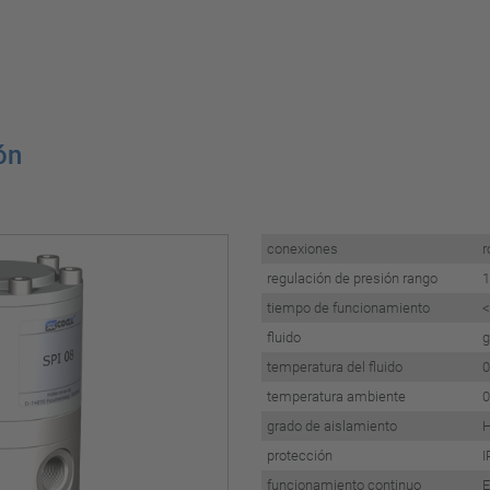
ón
conexiones
r
regulación de presión rango
1
tiempo de funcionamiento
<
fluido
temperatura del fluido
0
temperatura ambiente
0
grado de aislamiento
H
protección
I
funcionamiento continuo
E