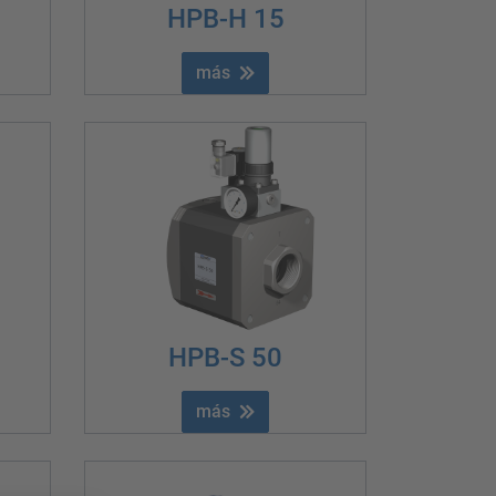
HPB-H 15
más
HPB-S 50
más