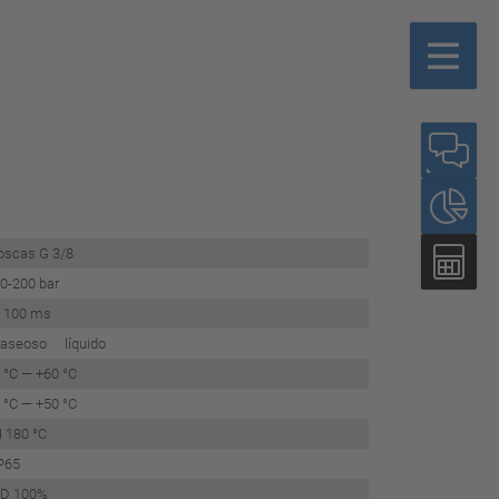
oscas G 3/8
0-200 bar
 100 ms
gaseoso líquido
 °C — +60 °C
 °C — +50 °C
 180 °C
P65
D 100%