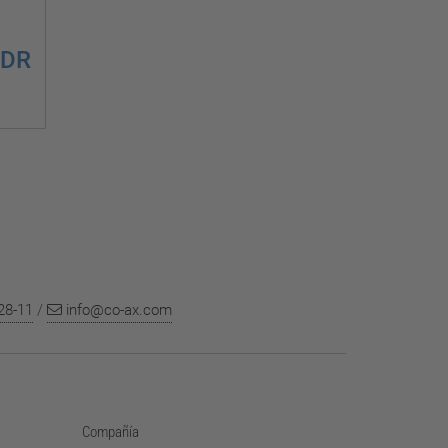
 DR
28-11
/
info@co-ax.com
Compañía