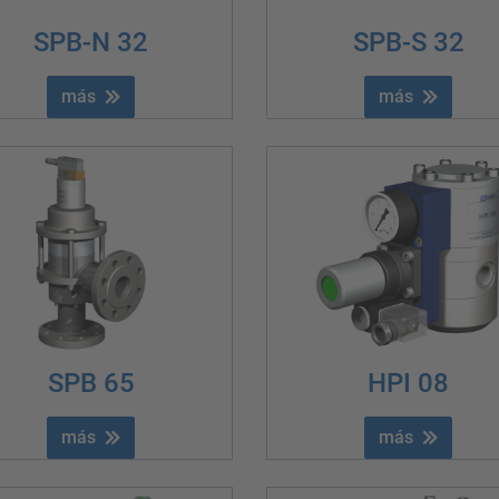
SPB-N 32
SPB-S 32
más
más
SPB 65
HPI 08
más
más