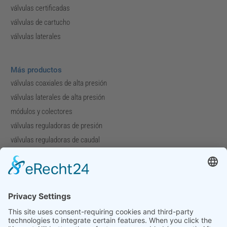
válvulas certificadas
válvulas de cartucho
válvulas laterales
Más productos
válvulas coaxiales de alta presión
válvulas laterales de alta presión
módulos y colectores
válvulas reguladoras de presión
válvulas reguladoras de caudal
válvulas especiales
Compañía
Perfil de la compañía