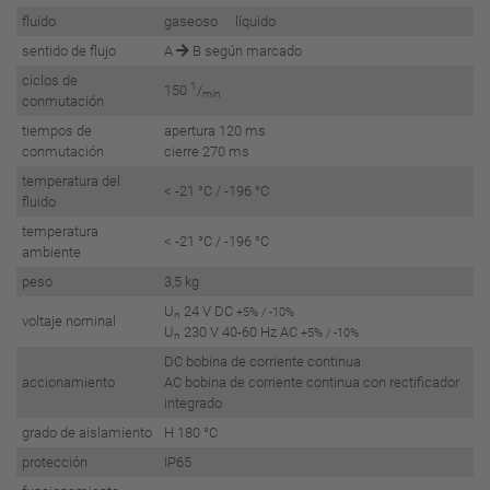
fluido
gaseoso líquido
sentido de flujo
A
B según marcado
ciclos de
1
150
/
min
conmutación
tiempos de
apertura 120 ms
conmutación
cierre 270 ms
temperatura del
< -21 °C / -196 °C
fluido
temperatura
< -21 °C / -196 °C
ambiente
peso
3,5 kg
U
24 V DC
+5% / -10%
n
voltaje nominal
U
230 V 40-60 Hz AC
+5% / -10%
n
DC bobina de corriente continua
accionamiento
AC bobina de corriente continua con rectificador
integrado
grado de aislamiento
H 180 °C
protección
IP65