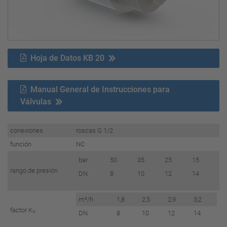
Hoja de Datos KB 20
Manual General de Instrucciones para
Válvulas
conexiones
roscas G 1/2
función
NC
bar
50
35
25
15
rango de presión
DN
8
10
12
14
m³/h
1,8
2,5
2,9
3,2
factor K
V
DN
8
10
12
14