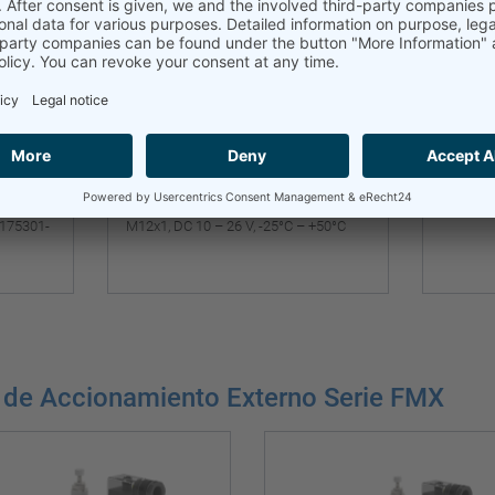
interruptor final
escuadr
 175301-
M12x1, DC 10 – 26 V, -25°C – +50°C
s de Accionamiento Externo Serie FMX