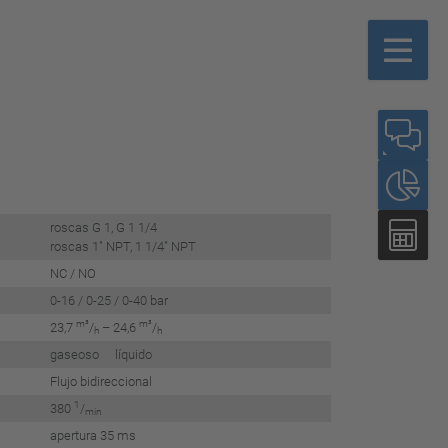
roscas G 1, G 1 1/4
roscas 1" NPT, 1 1/4" NPT
NC / NO
0-16 / 0-25 / 0-40 bar
m³
m³
23,7
/
– 24,6
/
h
h
gaseoso líquido
Flujo bidireccional
1
380
/
min
apertura 35 ms