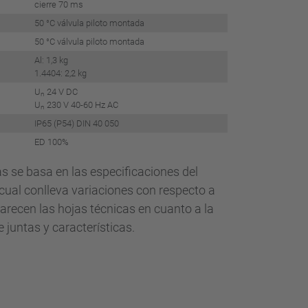
cierre 70 ms
50 °C válvula piloto montada
50 °C válvula piloto montada
Al: 1,3 kg
1.4404: 2,2 kg
U
24 V DC
n
U
230 V 40-60 Hz AC
n
IP65 (P54) DIN 40 050
ED 100%
las se basa en las especificaciones del
o cual conlleva variaciones con respecto a
arecen las hojas técnicas en cuanto a la
 juntas y características.