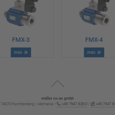
FMX-3
FMX-4
más
más
müller co-ax gmbh
 / 74670 Forchtenberg / Alemania /
+49 7947 828-0
/
+49 7947 8