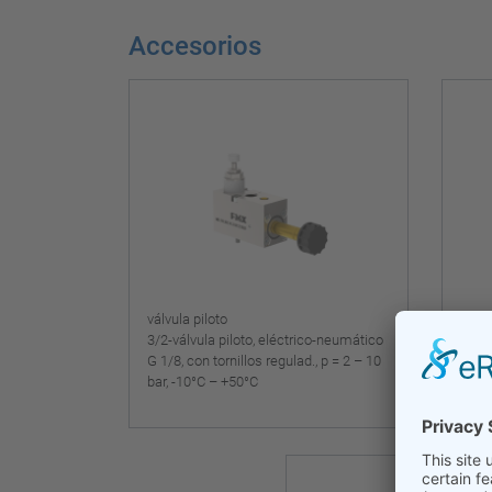
Accesorios
válvula piloto
válvu
3/2-válvula piloto, eléctrico-neumático
3/2-v
G 1/8, con tornillos regulad., p = 2 – 10
G 1/8
bar, -10°C – +50°C
bar, 