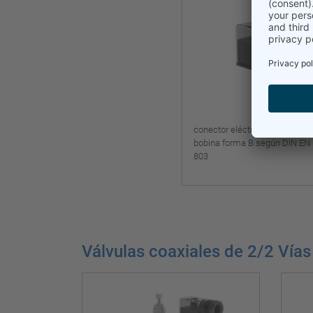
conector eléctrico
bobina forma B según DIN EN
803
Válvulas coaxiales de 2/2 Vía