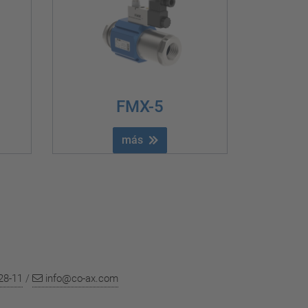
FMX-5
más
28-11
/
info@co-ax.com