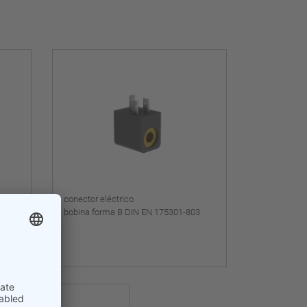
conector eléctrico
bobina forma B DIN EN 175301-803