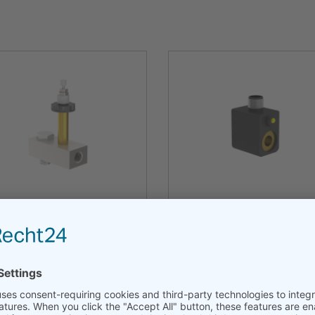
la piloto
conector eléctrico
álvula piloto, sin mando manual
bobina M12x1 DESINA / VDMA
, con tornillos regulad., p = 2 – 10
-10°C – +50°C