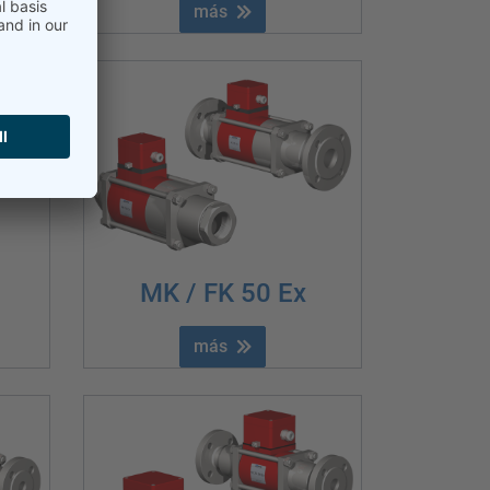
más
MK / FK 50 Ex
más