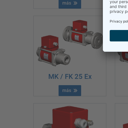
más
MK / FK 25 Ex
más