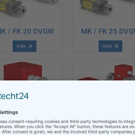
K / FK 20 DVGW
MK / FK 25 DV
más
más
MK 10 Ex
MK / FK 15 Ex