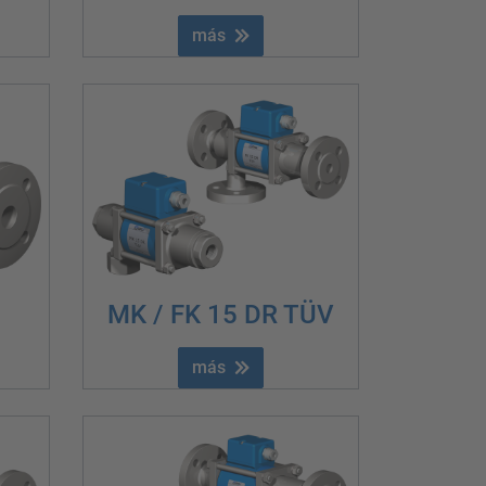
más
MK / FK 15 DR TÜV
más