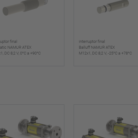
ruptor final
interruptor final
atic NAMUR ATEX
Balluff NAMUR ATEX
, DC 8,2 V, 0°C a +90°C
M12x1, DC 8,2 V, -25°C a +78°C