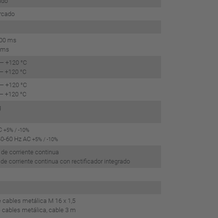
nado
rcado
400 ms
0 ms
 — +120 °C
 — +120 °C
 — +120 °C
 — +120 °C
g
C
+5% / -10%
40-60 Hz AC
+5% / -10%
de corriente continua
de corriente continua con rectificador integrado
 cables metálica M 16 x 1,5
 cables metálica, cable 3 m