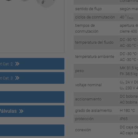
contami
sentido de flujo
según ma
1
ciclos de conmutación
40
/
min
tiempos de
apertura 
conmutación
cierre 40
DC -30 °C
temperatura del fluido
AC -30 °C
DC -30 °C
temperatura ambiente
AC -30 °C
 Cat. 2
MK 31,5 k
peso
FK 38,5 kg
 Cat. 3
U
24 V D
n
voltaje nominal
U
230 V 
n
DC bobina 
accionamiento
AC bobina 
Válvulas
grado de aislamiento
H 180 °C
protección
IP65
DC caja de
conexión
AC caja de