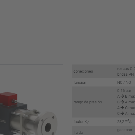
roscas G 
conexiones
bridas PN
función
NC / NO
0-16 bar
A
B max
rango de presión
B
A max
A
C max
C
A max
m³
factor K
28,2
/
V
h
gaseoso 
fluido