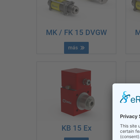
MK / FK 15 DVGW
M
más
KB 15 Ex