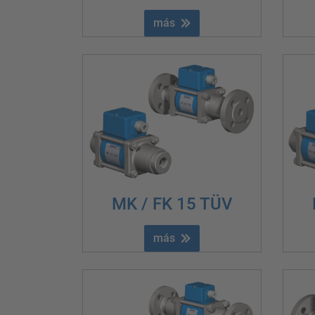
más
MK / FK 15 TÜV
más