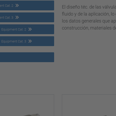
nt Cat. 2
El diseño téc. de las válvu
fluido y de la aplicación, l
nt Cat. 3
los datos generales que ap
construcción, materiales de
l
Equipment Cat. 2
l
Equipment Cat. 3