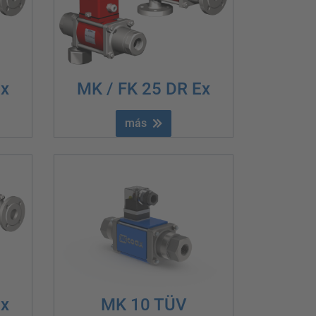
Ex
MK / FK 25 DR Ex
más
MK 10 TÜV
Ex