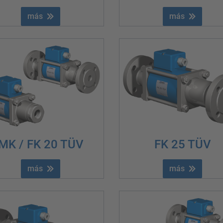
más
más
MK / FK 20 TÜV
FK 25 TÜV
más
más