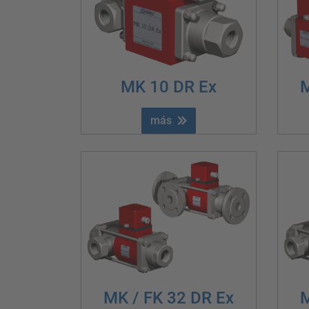
MK 10 DR Ex
M
más
MK / FK 32 DR Ex
M