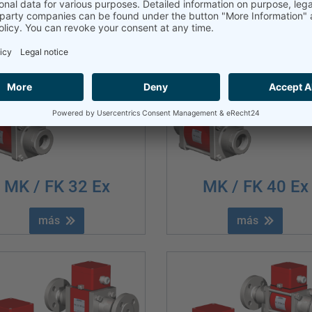
más
más
MK / FK 32 Ex
MK / FK 40 Ex
más
más