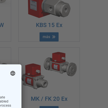
GW
KBS 15 Ex
más
MK / FK 20 Ex