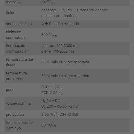
m³
factor K
6,0
/
V
h
gaseoso líquido altamente viscoso
fluido
gelatinoso pastoso
sentido de flujo
A
B según marcado
ciclos de
1
300
/
min
conmutación
tiempos de
apertura 100-3000 ms
conmutación
cierre 100-3000 ms
temperatura del
60 °C válvula piloto montada
fluido
temperatura
50 °C válvula piloto montada
ambiente
PCD-1 1,8 kg
peso
PCD-2 2,1 kg
U
24 V DC
n
voltaje nominal
U
230 V 40-60 Hz AC
n
protección
IP65 (P54) DIN 40 050
funcionamiento
ED 100%
continuo