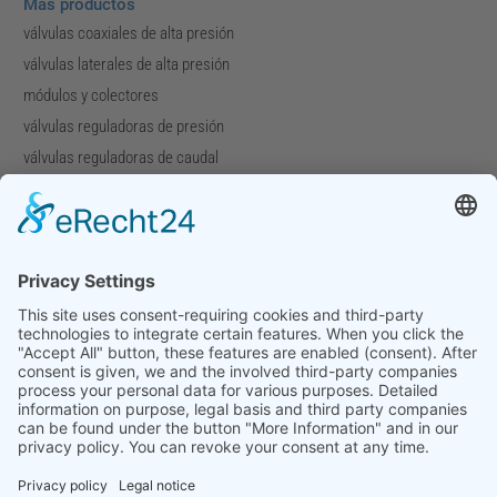
Más productos
válvulas coaxiales de alta presión
válvulas laterales de alta presión
módulos y colectores
válvulas reguladoras de presión
válvulas reguladoras de caudal
válvulas especiales
Compañía
Perfil de la compañía
Descargas
Ferias
Contacto