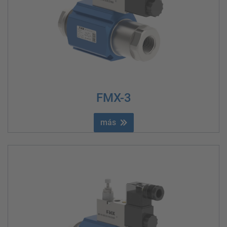
FMX-3
más