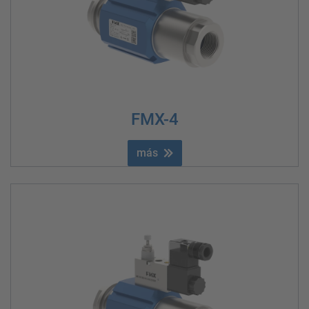
FMX-4
más