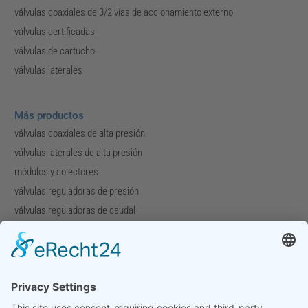
válvulas coaxiales de 3/2 vías de accionamiento externo
válvulas certificadas
válvulas de cartucho
válvulas laterales
Más productos
válvulas coaxiales de alta presión
válvulas laterales de alta presión
módulos y colectores
válvulas reguladoras de presión
válvulas reguladoras de caudal
válvulas especiales
Compañía