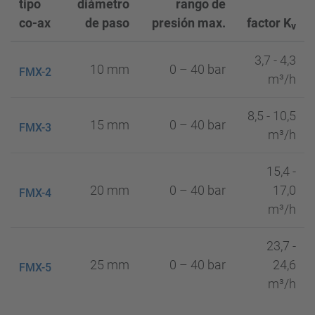
tipo
diámetro
rango de
co-ax
de paso
presión max.
factor K
v
3,7 - 4,3
10 mm
0 – 40 bar
FMX-2
m³/h
8,5 - 10,5
15 mm
0 – 40 bar
FMX-3
m³/h
15,4 -
20 mm
0 – 40 bar
17,0
FMX-4
m³/h
23,7 -
25 mm
0 – 40 bar
24,6
FMX-5
m³/h