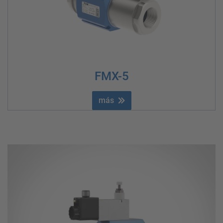
FMX-5
más