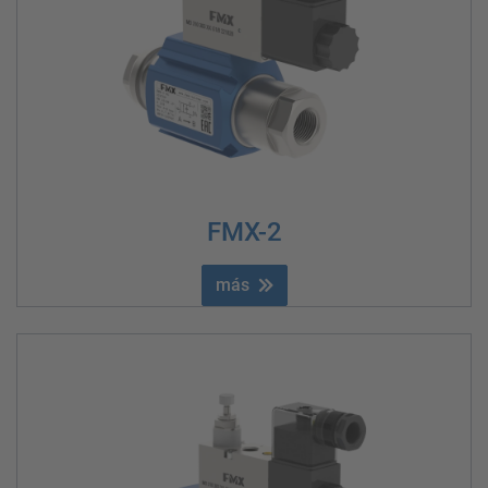
FMX-2
más