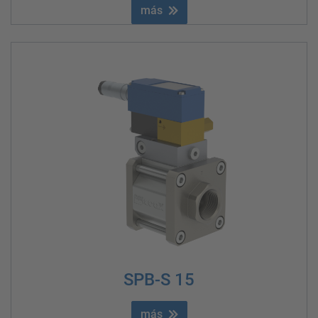
más
SPB-S 15
más