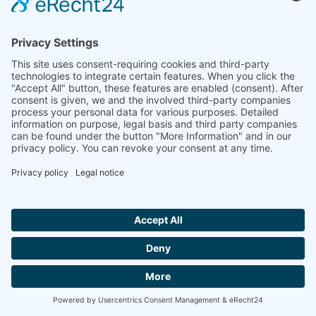
válvulas reguladoras de presión
válvulas reguladoras de caudal
válvulas especiales
Compañía
Perfil de la compañía
Descargas
Ferias
Contacto