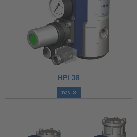
HPI 08
más