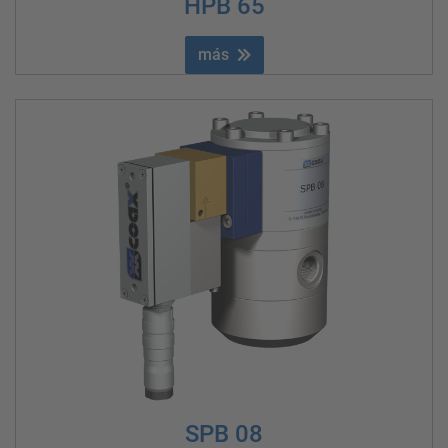
HPB 65
más
SPB 08