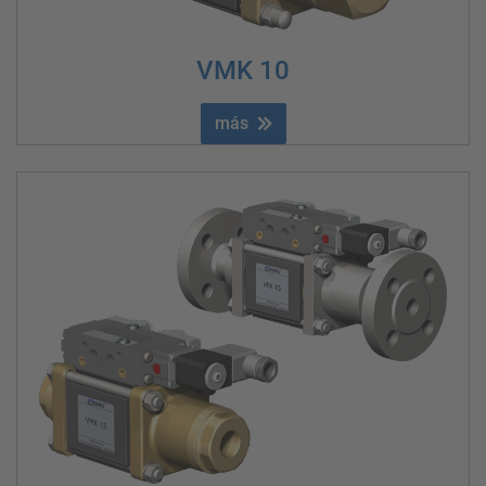
VMK 10
más