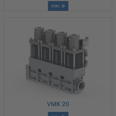
más
VMK 20