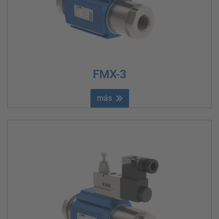
FMX-3
más