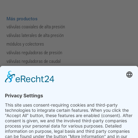
Más productos
válvulas coaxiales de alta presión
válvulas laterales de alta presión
módulos y colectores
válvulas reguladoras de presión
válvulas reguladoras de caudal
válvulas especiales
Compañía
Perfil de la compañía
Descargas
Ferias
Contacto