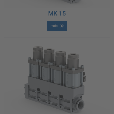
MK 15
más