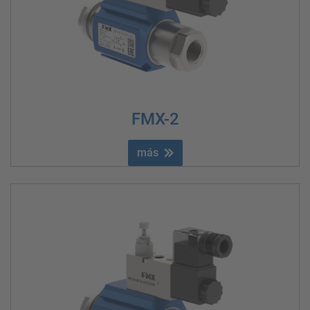
FMX-2
más