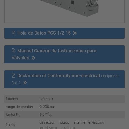
Hoja de Datos PCS-1/2 15
Manual General de Instrucciones para
Válvulas
Declaration of Conformity non-electrical
Equipment
Cat. 2
función
NC / NO
rango de presión
0-200 bar
m³
factor K
6,0
/
V
h
gaseoso líquido altamente viscoso
fluido
gelatinoso pastoso