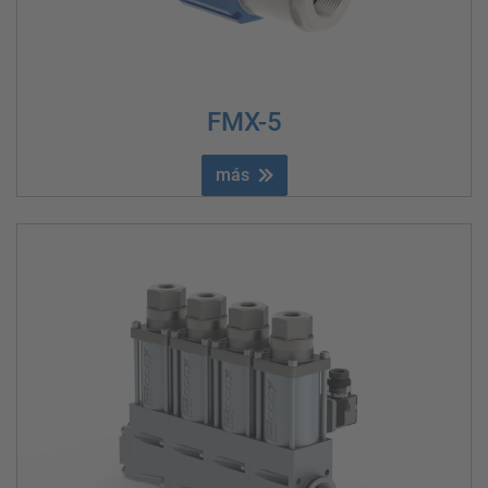
FMX-5
más