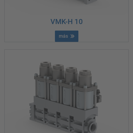
VMK-H 10
más