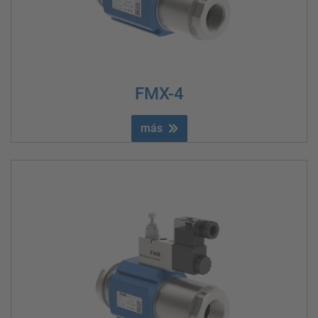
FMX-4
más