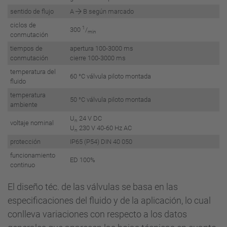
sentido de flujo
A
B según marcado
ciclos de
1
300
/
min
conmutación
tiempos de
apertura 100-3000 ms
conmutación
cierre 100-3000 ms
temperatura del
60 °C válvula piloto montada
fluido
temperatura
50 °C válvula piloto montada
ambiente
U
24 V DC
n
voltaje nominal
U
230 V 40-60 Hz AC
n
protección
IP65 (P54) DIN 40 050
funcionamiento
ED 100%
continuo
El diseño téc. de las válvulas se basa en las
especificaciones del fluido y de la aplicación, lo cual
conlleva variaciones con respecto a los datos