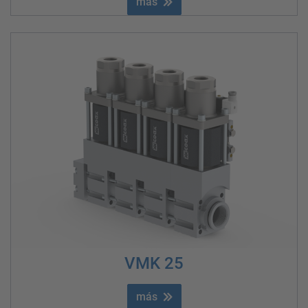
más
VMK 25
más