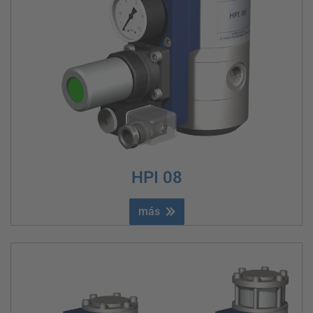
HPI 08
más