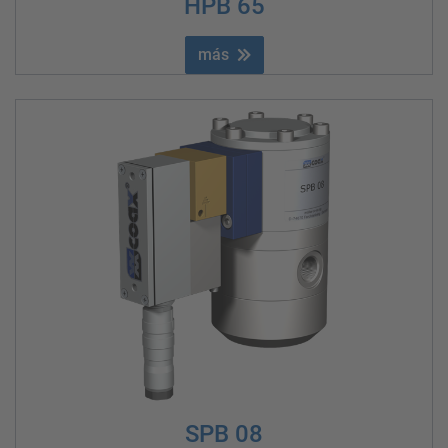
HPB 65
más
SPB 08