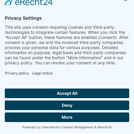
válvulas reguladoras de presión
válvulas reguladoras de caudal
válvulas especiales
Compañía
Perfil de la compañía
Descargas
Ferias
Contacto