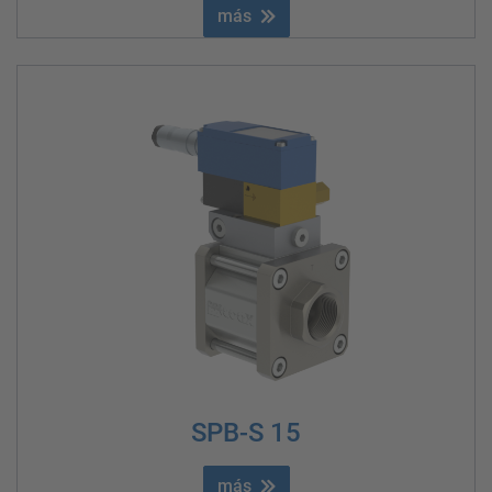
más
SPB-S 15
más