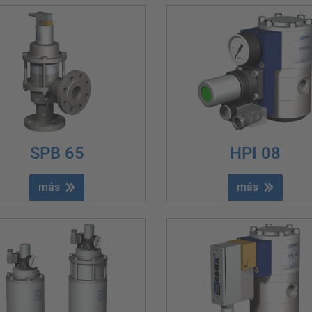
SPB 65
HPI 08
más
más