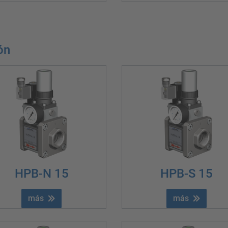
ón
HPB-N 15
HPB-S 15
más
más