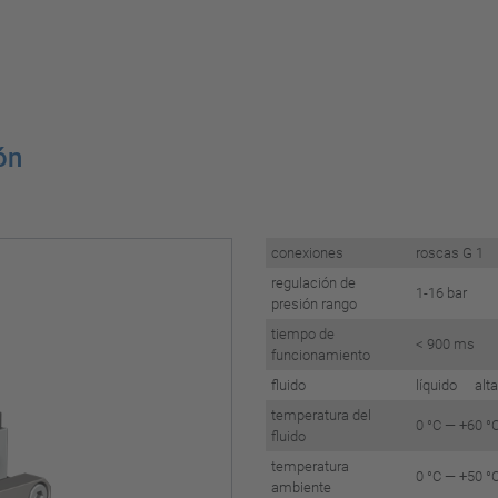
ón
conexiones
roscas G 1
regulación de
1-16 bar
presión rango
tiempo de
< 900 ms
funcionamiento
fluido
líquido al
temperatura del
0 °C — +60 °
fluido
temperatura
0 °C — +50 °
ambiente