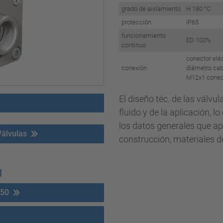
grado de aislamiento
H 180 °C
protección
IP65
funcionamiento
ED 100%
continuo
conector eléc
conexión
diámetro ca
M12x1 conec
El diseño téc. de las válvu
fluido y de la aplicación, l
los datos generales que ap
Válvulas
construcción, materiales de
l
/50