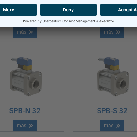
SPB-N 15
SPB 08
más
más
SPB-N 32
SPB-S 32
más
más