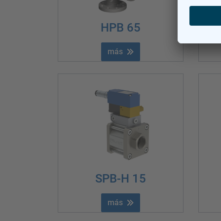
HPB 65
más
SPB-H 15
más