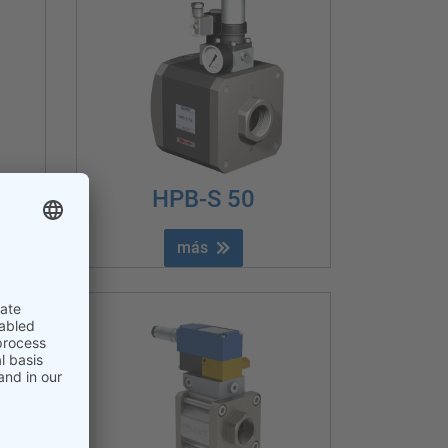
HPB-S 50
más