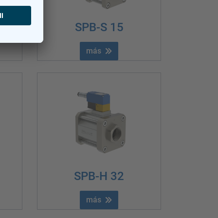
SPB-S 15
más
SPB-H 32
más