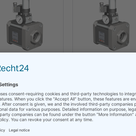
HPB-S 32
HPB-H 32
más
más