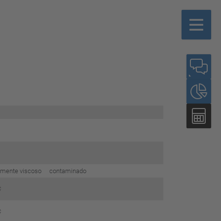
tamente viscoso contaminado
C
C