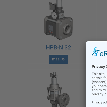
HPB-N 32
más