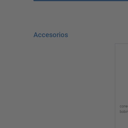
Accesorios
conec
bobi