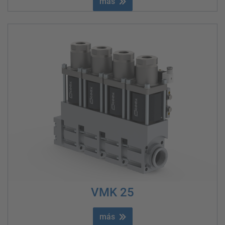
más
VMK 25
más