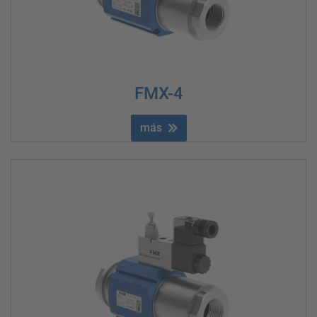
FMX-4
más