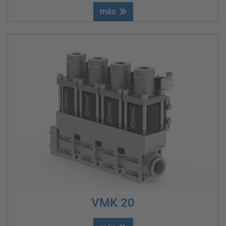
más
VMK 20