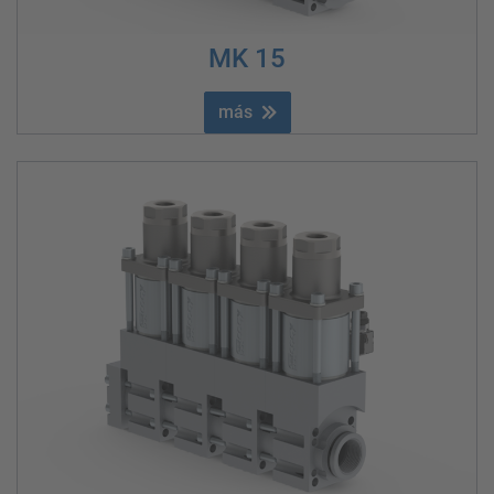
MK 15
más