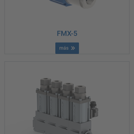
FMX-5
más