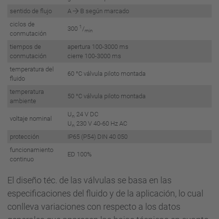
sentido de flujo
A
B según marcado
ciclos de
1
300
/
min
conmutación
tiempos de
apertura 100-3000 ms
conmutación
cierre 100-3000 ms
temperatura del
60 °C válvula piloto montada
fluido
temperatura
50 °C válvula piloto montada
ambiente
U
24 V DC
n
voltaje nominal
U
230 V 40-60 Hz AC
n
protección
IP65 (P54) DIN 40 050
funcionamiento
ED 100%
continuo
El diseño téc. de las válvulas se basa en las
especificaciones del fluido y de la aplicación, lo cual
conlleva variaciones con respecto a los datos