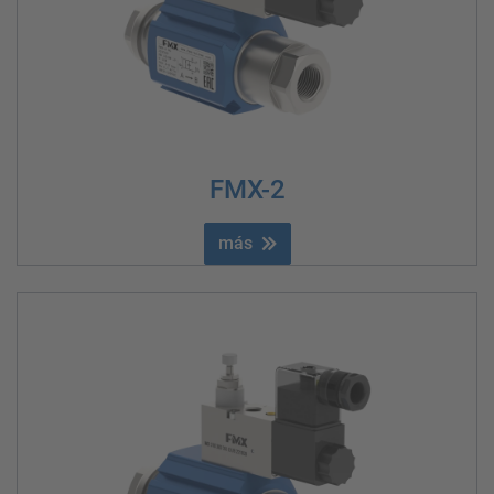
FMX-2
más