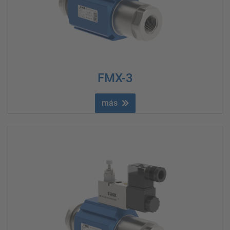
FMX-3
más