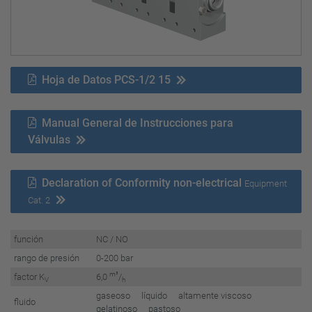
Hoja de Datos PCS-1/2 15
Manual General de Instrucciones para
Válvulas
Declaration of Conformity non-electrical
Equipment
Cat. 2
función
NC / NO
rango de presión
0-200 bar
m³
factor K
6,0
/
V
h
gaseoso líquido altamente viscoso
fluido
gelatinoso pastoso