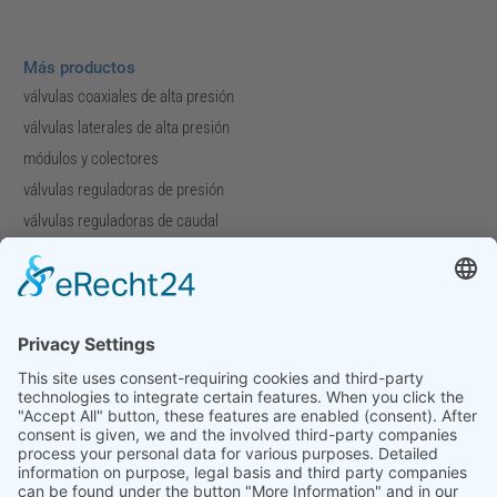
Más productos
válvulas coaxiales de alta presión
válvulas laterales de alta presión
módulos y colectores
válvulas reguladoras de presión
válvulas reguladoras de caudal
válvulas especiales
Compañía
Perfil de la compañía
Descargas
Ferias
Contacto