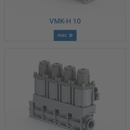
VMK-H 10
más